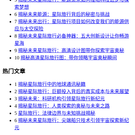
索梦想
6
揭秘未来能源：星际旅行背后的秘密与挑战
7
揭秘未来出行：星际旅行项目如何改变我们的能源供
应与太空探险
8
揭秘未来星际旅行必备神器：五大创新设计让你畅游
星海
9
揭秘未来星际旅行：高清设计图带你探索宇宙奥秘
10
揭秘高清星际旅行图：带你领略宇宙奥秘瞬间
热门文章
1
揭秘星际旅行中的地球通讯秘籍
2
揭秘星际旅行：巨额投入背后的真实成本与未来展望
3
揭秘未来：科研机构引领星际旅行新纪元
4
揭秘星际旅行：人类探索的奥秘与未来之路
5
星际旅行：法律边界与未知挑战揭秘
6
揭秘未来星际旅行：尖端船只技术引领宇宙探索新纪
元