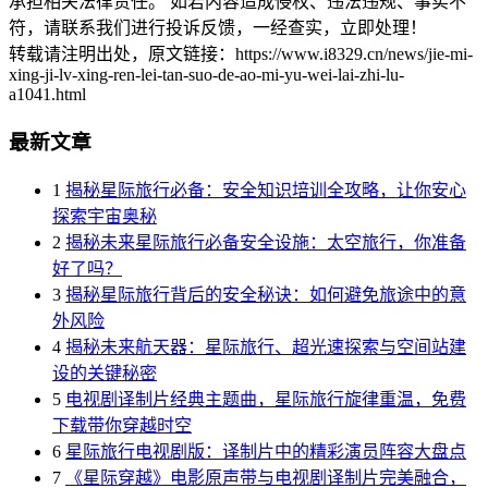
承担相关法律责任。 如若内容造成侵权、违法违规、事实不
符，请联系我们进行投诉反馈，一经查实，立即处理！
转载请注明出处，原文链接：https://www.i8329.cn/news/jie-mi-
xing-ji-lv-xing-ren-lei-tan-suo-de-ao-mi-yu-wei-lai-zhi-lu-
a1041.html
最新文章
1
揭秘星际旅行必备：安全知识培训全攻略，让你安心
探索宇宙奥秘
2
揭秘未来星际旅行必备安全设施：太空旅行，你准备
好了吗？
3
揭秘星际旅行背后的安全秘诀：如何避免旅途中的意
外风险
4
揭秘未来航天器：星际旅行、超光速探索与空间站建
设的关键秘密
5
电视剧译制片经典主题曲，星际旅行旋律重温，免费
下载带你穿越时空
6
星际旅行电视剧版：译制片中的精彩演员阵容大盘点
7
《星际穿越》电影原声带与电视剧译制片完美融合，