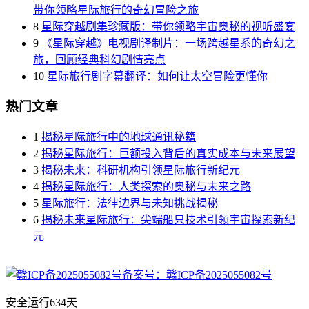
带你领略星际旅行的奇幻冒险之旅
8
星际穿越剧集珍藏版：带你领略宇宙奥秘的视听盛宴
9
《星际穿越》电视剧译制片：一场跨越星系的奇幻之
旅，回顾经典科幻剧情亮点
10
星际旅行剧字幕翻译：如何让太空冒险更懂你
热门文章
1
揭秘星际旅行中的地球通讯秘籍
2
揭秘星际旅行：巨额投入背后的真实成本与未来展望
3
揭秘未来：科研机构引领星际旅行新纪元
4
揭秘星际旅行：人类探索的奥秘与未来之路
5
星际旅行：法律边界与未知挑战揭秘
6
揭秘未来星际旅行：尖端船只技术引领宇宙探索新纪
元
备案号：赣ICP备2025055082号
安全运行
634
天