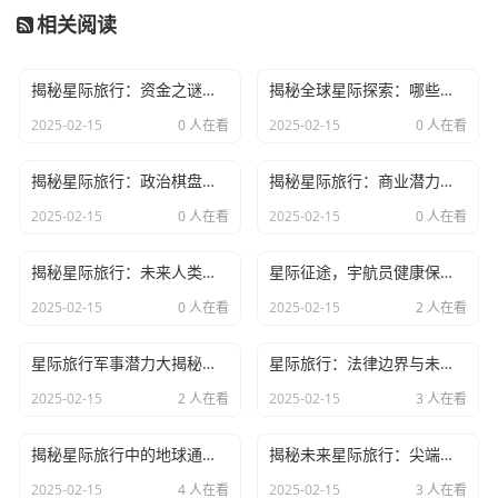
复制人之间的关系，以及人工智能的自我意识。
相关阅读
3. 《黑客帝国》系列（沃卓斯基姐妹）
揭秘星际旅行：资金之谜，梦想与现实的距离有多远？
揭秘全球星际探索：哪些国家在宇宙征途上并肩前行
《黑客帝国》系列以其独特的视觉效果和深刻的哲学思考而
2025-02-15
0 人在看
2025-02-15
0 人在看
闻名。它讲述了一个由人工智能控制的虚拟世界，人类在其
中的觉醒和反抗。
揭秘星际旅行：政治棋盘上的新星辰
揭秘星际旅行：商业潜力无限，未来财富新航标
2025-02-15
0 人在看
2025-02-15
0 人在看
三、科幻作品的共同特点
揭秘星际旅行：未来人类生活的全新篇章
星际征途，宇航员健康保障秘籍揭秘
1. 想象力丰富
2025-02-15
0 人在看
2025-02-15
2 人在看
科幻作品往往具有丰富的想象力，它们构建了一个又一个充
星际旅行军事潜力大揭秘：科技革新背后的军事战略新篇章
星际旅行：法律边界与未知挑战揭秘
满奇思妙想的宇宙，让读者和观众能够体验到不同的世界。
2025-02-15
2 人在看
2025-02-15
3 人在看
2. 深刻的主题
揭秘星际旅行中的地球通讯秘籍
揭秘未来星际旅行：尖端船只技术引领宇宙探索新纪元
2025-02-15
4 人在看
2025-02-15
3 人在看