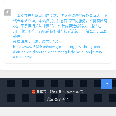
科幻作品不仅追求娱乐性，更注重对人类、社会和未来的思
考。它们通过设定和情节，探讨了一系列深刻的问题。
本文来自互联网用户投稿，该文观点仅代表作者本人，不
代表本站立场。本站仅提供信息存储空间服务，不拥有所有
3. 科技与人文的结合
权，不承担相关法律责任。 如若内容造成侵权、违法违
规、事实不符，请联系我们进行投诉反馈，一经查实，立即
科幻作品将科技与人文相结合，通过科技的发展来反映和探
处理！
转载请注明出处，原文链接：
讨人类社会的问题，引发人们对未来的思考。
https://www.i8329.cn/news/jie-mi-xing-ji-lv-cheng-pan-
总之，科幻文学和电影以其独特的魅力和深刻的内涵，点燃
dian-na-xie-dian-ran-xiang-xiang-li-de-ke-huan-jie-zuo-
a1033.html
了无数人的想象力，成为了人类文化宝库中的瑰宝。
备案号：赣ICP备2025055082号
安全运行
637
天