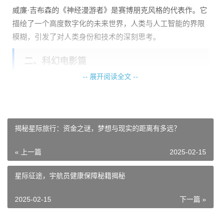
威廉·吉布森的《神经漫游者》是赛博朋克风格的代表作。它
描绘了一个高度数字化的未来世界，人类与人工智能的界限
模糊，引发了对人类身份和技术的深刻思考。
二、科幻电影篇
-- 展开阅读全文 --
1. 《星际穿越》（克里斯托弗·诺兰）
克里斯托弗·诺兰的《星际穿越》是一部结合了科学幻想和情
揭秘星际旅行：资金之谜，梦想与现实的距离有多远？
感深度的电影。它讲述了人类为了寻找新家园而进行的星际
旅行，探讨了时间、空间和爱的主题。
« 上一篇
2025-02-15
2. 《银翼杀手》（雷德利·斯科特）
星际征途，宇航员健康保障秘籍揭秘
雷德利·斯科特的《银翼杀手》是一部具有里程碑意义的科幻
2025-02-15
下一篇 »
电影。它描绘了一个充满高科技的黑暗未来，探讨了人类与