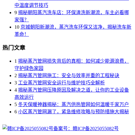
中温度调节技巧
9
揭秘朝阳蒸汽洗车店：环保清洗新潮流，车主必看哪
家强？
10
京城朝阳新潮流，蒸汽洗车环保又洁净，揭秘洗车新
革命！
热门文章
1
揭秘蒸汽管网损失背后的真相：如何减少能源浪费，
守护绿色家园
2
揭秘蒸汽管网施工：安全与效率并重的工程秘诀
3
工业蒸汽管网安全运行与维护技巧全解析
4
揭秘蒸汽管网压降原因及解决之道，让你的工业设备
高效运行
5
冬天保暖神器揭秘：蒸汽供热管网如何温暖千家万户
6
小区蒸汽管网漏了，紧急维修攻略与预防措施大揭秘
备案号：赣ICP备2025055082号