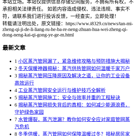
本站立场。本站仅提供信息存储空间服务，不拥有所有权，不
承担相关法律责任。 如若内容造成侵权、违法违规、事实不
符，请联系我们进行投诉反馈，一经查实，立即处理！
转载请注明出处，原文链接：https://www.i8329.cn/news/tan-mi-
zheng-qi-ji-de-li-liang-ru-he-ba-re-neng-zhuan-hua-wei-zheng-qi-
dong-neng-kai-qi-gong-ye-ge-m.html
最新文章
1
小区蒸汽管网漏了，紧急维修攻略与预防措施大揭秘
2
冬天保暖神器揭秘：蒸汽供热管网如何温暖千家万户
3
揭秘蒸汽管网压降原因及解决之道，让你的工业设备
高效运行
4
工业蒸汽管网安全运行与维护技巧全解析
5
揭秘蒸汽管网施工：安全与效率并重的工程秘诀
6
揭秘蒸汽管网损失背后的真相：如何减少能源浪费，
守护绿色家园
7
水管爆裂，蒸汽泄漏？教你如何安全应对家庭管网蒸
汽危机
8
冬季供暖，蒸汽管网如何保障温暖过冬？揭秘居民家