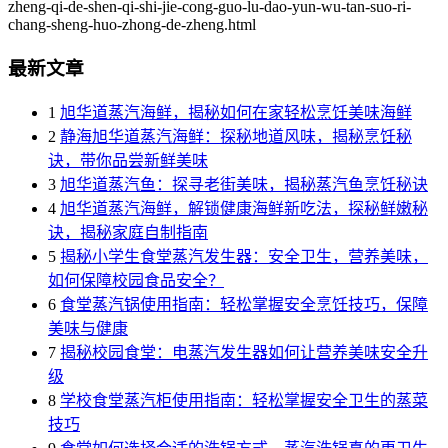
zheng-qi-de-shen-qi-shi-jie-cong-guo-lu-dao-yun-wu-tan-suo-ri-
chang-sheng-huo-zhong-de-zheng.html
最新文章
1
旭华道蒸汽海鲜，揭秘如何在家轻松烹饪美味海鲜
2
静海旭华道蒸汽海鲜：探秘地道风味，揭秘烹饪秘
诀，带你品尝新鲜美味
3
旭华道蒸汽鱼：探寻老街美味，揭秘蒸汽鱼烹饪秘诀
4
旭华道蒸汽海鲜，解锁健康海鲜新吃法，探秘鲜嫩秘
诀，揭秘家庭自制指南
5
揭秘小学生食堂蒸汽发生器：安全卫生，营养美味，
如何保障校园食品安全？
6
食堂蒸汽锅使用指南：轻松掌握安全烹饪技巧，保障
美味与健康
7
揭秘校园食堂：电蒸汽发生器如何让营养美味安全升
级
8
学校食堂蒸汽柜使用指南：轻松掌握安全卫生的蒸菜
技巧