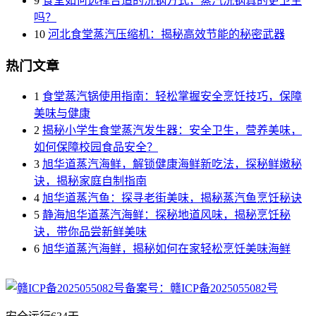
9
食堂如何选择合适的洗锅方式，蒸汽洗锅真的更卫生
吗？
10
河北食堂蒸汽压缩机：揭秘高效节能的秘密武器
热门文章
1
食堂蒸汽锅使用指南：轻松掌握安全烹饪技巧，保障
美味与健康
2
揭秘小学生食堂蒸汽发生器：安全卫生，营养美味，
如何保障校园食品安全？
3
旭华道蒸汽海鲜，解锁健康海鲜新吃法，探秘鲜嫩秘
诀，揭秘家庭自制指南
4
旭华道蒸汽鱼：探寻老街美味，揭秘蒸汽鱼烹饪秘诀
5
静海旭华道蒸汽海鲜：探秘地道风味，揭秘烹饪秘
诀，带你品尝新鲜美味
6
旭华道蒸汽海鲜，揭秘如何在家轻松烹饪美味海鲜
备案号：赣ICP备2025055082号