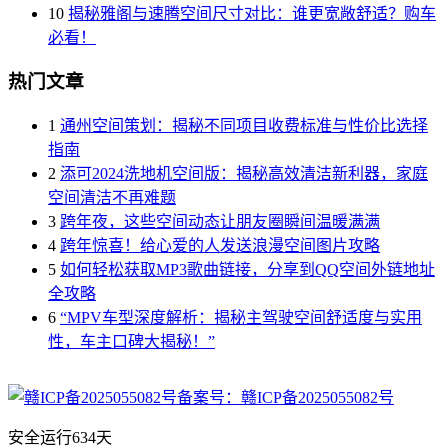
10
揭秘雅阁与速腾空间尺寸对比：谁更宽敞舒适？购车
必看！
热门文章
1
通州空间策划：揭秘不同项目收费标准与性价比选择
指南
2
添可2024洗地机空间版：揭秘高效清洁新利器，家庭
空间清洁不再难题
3
跨年夜，这些空间动态让朋友圈瞬间温暖满满
4
跨年惊喜！给心爱的人发送浪漫空间图片攻略
5
如何轻松获取MP3歌曲链接，分享到QQ空间外链地址
全攻略
6
“MPV车型深度解析：揭秘主驾驶空间舒适度与实用
性，车主口碑大揭秘！”
备案号：赣ICP备2025055082号
安全运行
634
天