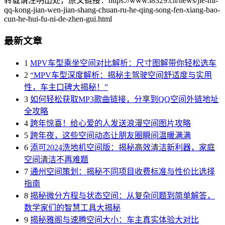
转载请注明出处，原文链接：https://www.i8329.cn/news/jie-mi-
qq-kong-jian-wen-jian-shang-chuan-ru-he-qing-song-fen-xiang-bao-
cun-he-hui-fu-ni-de-zhen-gui.html
最新文章
1
MPV车型乘坐空间对比解析：尺寸图解带你轻松选车
2
“MPV车型深度解析：揭秘主驾驶空间舒适度与实用
性，车主口碑大揭秘！”
3
如何轻松获取MP3歌曲链接，分享到QQ空间外链地址
全攻略
4
跨年惊喜！给心爱的人发送浪漫空间图片攻略
5
跨年夜，这些空间动态让朋友圈瞬间温暖满满
6
添可2024洗地机空间版：揭秘高效清洁新利器，家庭
空间清洁不再难题
7
通州空间策划：揭秘不同项目收费标准与性价比选择
指南
8
揭秘微分方程与状态空间：从复杂问题到简单解答，
数学家们的智慧工具大揭秘
9
揭秘雅阁与速腾空间大小：车主真实体验大对比