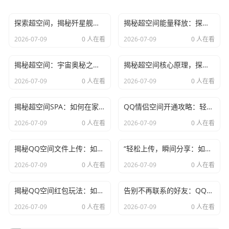
中期目标
：如晋升为信息主管、部门经理等。
探索超空间，揭秘歼星舰：星际旅行背后的科技与奥秘
揭秘超空间能量释放：探索未来能源的奥秘，改变世界的科技革新！
长期目标
：如成为公司高层管理人员、行业专家等。
2026-07-09
0 人在看
2026-07-09
0 人在看
5. 积极争取机会
揭秘超空间：宇宙奥秘之旅，带你探索宇宙的隐藏维度
揭秘超空间核心原理，探索宇宙奥秘，带你领略科技前沿！
在职场中，机会往往留给有准备的人。以下是一些建议：
2026-07-09
0 人在看
2026-07-09
0 人在看
主动承担
：在工作中主动承担责任，展示自己的能力。
揭秘超空间SPA：如何在家轻松享受太空级放松体验
QQ情侣空间开通攻略：轻松三步，甜蜜空间等你来！
提出建议
：针对工作中遇到的问题，提出合理的解决方
2026-07-09
0 人在看
2026-07-09
0 人在看
案。
展示成果
：通过实际成果展示自己的价值。
揭秘QQ空间文件上传：如何轻松分享、保存和恢复你的珍贵资料
“轻松上传，瞬间分享：如何在QQ空间发布小视频，轻松记录生活点滴”
2026-07-09
0 人在看
2026-07-09
0 人在看
6. 持续成长
揭秘QQ空间红包玩法：如何轻松抢到更多红包，避免常见陷阱
告别不再联系的好友：QQ空间好友删除指南，轻松操作，让空间更清爽！
在职业生涯中，持续成长至关重要。以下是一些建议：
2026-07-09
0 人在看
2026-07-09
0 人在看
反思总结
：定期总结工作经验，发现问题并及时改进。
阅读学习
：阅读相关书籍、文章，了解行业动态。