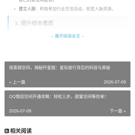
建立人脉
：积极参加行业交流活动，拓宽人脉资源。
3. 提升综合素质
-- 展开阅读全文 --
除了专业技能外，以下素质对信息员职业发展至关重要：
沟通能力
：学会倾听、表达，提高与不同层级人员的沟
通效果。
探索超空间，揭秘歼星舰：星际旅行背后的科技与奥秘
学习能力
：保持好奇心，不断学习新知识，适应行业变
化。
« 上一篇
2026-07-09
抗压能力
：面对工作压力，保持冷静，积极寻求解决方
案。
QQ情侣空间开通攻略：轻松三步，甜蜜空间等你来！
4. 职业规划
2026-07-09
下一篇 »
明确自己的职业目标，制定相应的计划。以下是一些建议：
相关阅读
短期目标
：如提升信息处理技能、参加培训等。