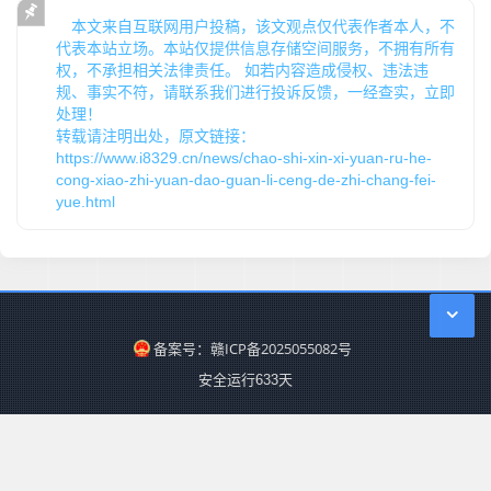
本文来自互联网用户投稿，该文观点仅代表作者本人，不
咨询导师
：向有经验的同事或行业专家请教，获取宝贵
代表本站立场。本站仅提供信息存储空间服务，不拥有所有
建议。
权，不承担相关法律责任。 如若内容造成侵权、违法违
规、事实不符，请联系我们进行投诉反馈，一经查实，立即
通过以上步骤，相信信息员可以在职场中实现从小职员到管
处理！
理层的飞跃。在这个过程中，保持积极的心态、不断提升自
转载请注明出处，原文链接：
己，相信你一定能够取得成功。
https://www.i8329.cn/news/chao-shi-xin-xi-yuan-ru-he-
cong-xiao-zhi-yuan-dao-guan-li-ceng-de-zhi-chang-fei-
yue.html
备案号：赣ICP备2025055082号
安全运行
633
天