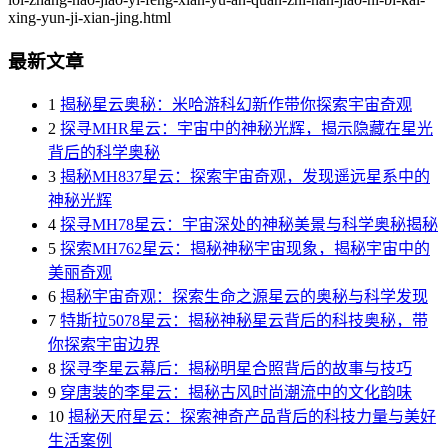
xing-yun-ji-xian-jing.html
最新文章
1
揭秘星云奥秘：米哈游科幻新作带你探索宇宙奇观
2
探寻MHR星云：宇宙中的神秘光辉，揭示隐藏在星光
背后的科学奥秘
3
揭秘MH837星云：探索宇宙奇观，发现遥远星系中的
神秘光辉
4
探寻MH78星云：宇宙深处的神秘美景与科学奥秘揭秘
5
探索MH762星云：揭秘神秘宇宙现象，揭秘宇宙中的
美丽奇观
6
揭秘宇宙奇观：探索生命之源星云的奥秘与科学发现
7
特斯拉5078星云：揭秘神秘星云背后的科技奥秘，带
你探索宇宙边界
8
探寻李星云幕后：揭秘明星合照背后的故事与技巧
9
穿唐装的李星云：揭秘古风时尚潮流中的文化韵味
10
揭秘天府星云：探索神奇产品背后的科技力量与美好
生活案例