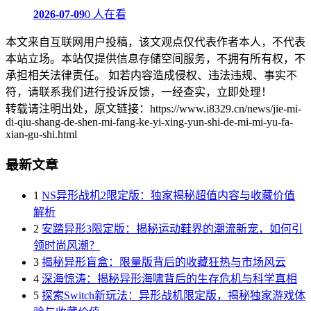
2026-07-09
0 人在看
本文来自互联网用户投稿，该文观点仅代表作者本人，不代表
本站立场。本站仅提供信息存储空间服务，不拥有所有权，不
承担相关法律责任。 如若内容造成侵权、违法违规、事实不
符，请联系我们进行投诉反馈，一经查实，立即处理！
转载请注明出处，原文链接：https://www.i8329.cn/news/jie-mi-
di-qiu-shang-de-shen-mi-fang-ke-yi-xing-yun-shi-de-mi-mi-yu-fa-
xian-gu-shi.html
最新文章
1
NS异形战机2限定版：独家揭秘超值内容与收藏价值
解析
2
安踏异形3限定版：揭秘运动鞋界的潮流新宠，如何引
领时尚风潮？
3
揭秘异形盲盒：限量版背后的收藏狂热与市场风云
4
深海惊涛：揭秘异形海啸背后的生存危机与科学真相
5
探索Switch新玩法：异形战机限定版，揭秘独家游戏体