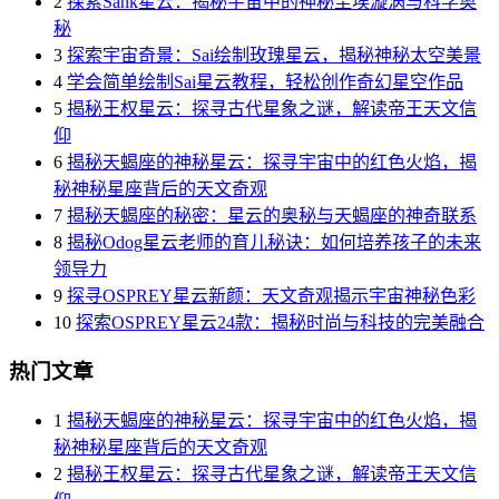
2
探索Sank星云：揭秘宇宙中的神秘尘埃漩涡与科学奥
秘
3
探索宇宙奇景：Sai绘制玫瑰星云，揭秘神秘太空美景
4
学会简单绘制Sai星云教程，轻松创作奇幻星空作品
5
揭秘王权星云：探寻古代星象之谜，解读帝王天文信
仰
6
揭秘天蝎座的神秘星云：探寻宇宙中的红色火焰，揭
秘神秘星座背后的天文奇观
7
揭秘天蝎座的秘密：星云的奥秘与天蝎座的神奇联系
8
揭秘Odog星云老师的育儿秘诀：如何培养孩子的未来
领导力
9
探寻OSPREY星云新颜：天文奇观揭示宇宙神秘色彩
10
探索OSPREY星云24款：揭秘时尚与科技的完美融合
热门文章
1
揭秘天蝎座的神秘星云：探寻宇宙中的红色火焰，揭
秘神秘星座背后的天文奇观
2
揭秘王权星云：探寻古代星象之谜，解读帝王天文信