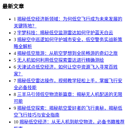
最新文章
1
揭秘低空经济新领域：为何低空飞行成为未来发展的
关键阵地？
2
宇梦科技：揭秘低空监测雷达如何守护蓝天白云
3
揭秘空中巡逻如何守护城市安全，低空警务实战新策
略全解析
4
揭秘低空旅游：从航空梦想到全民畅游的奇幻之旅
5
无人机如何利用低空探索雷达进行精确测绘
6
天津试点低空经济，如何让空中资源飞入寻常百姓
家？
7
揭秘低空雷达操作，视频教学轻松上手，掌握飞行安
全必备技能
8
三羊马引领低空物流新篇章：揭秘无人机配送的无限
可能
9
揭秘低空探索：揭秘航空爱好者的飞行奥秘，揭秘低
空飞行技巧与安全指南
10
揭秘低空经济：从无人机到航空物流，必备书籍推荐