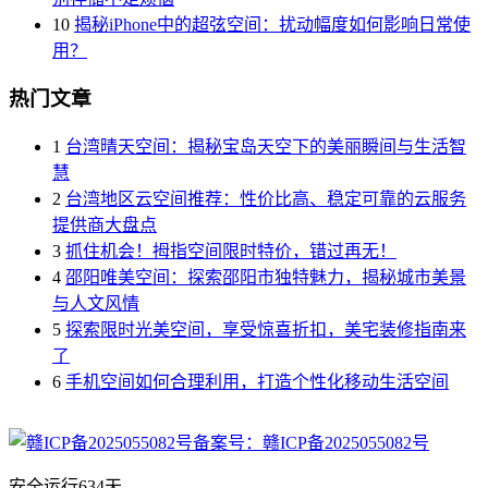
10
揭秘iPhone中的超弦空间：扰动幅度如何影响日常使
用？
热门文章
1
台湾晴天空间：揭秘宝岛天空下的美丽瞬间与生活智
慧
2
台湾地区云空间推荐：性价比高、稳定可靠的云服务
提供商大盘点
3
抓住机会！拇指空间限时特价，错过再无！
4
邵阳唯美空间：探索邵阳市独特魅力，揭秘城市美景
与人文风情
5
探索限时光美空间，享受惊喜折扣，美宅装修指南来
了
6
手机空间如何合理利用，打造个性化移动生活空间
备案号：赣ICP备2025055082号
安全运行
634
天