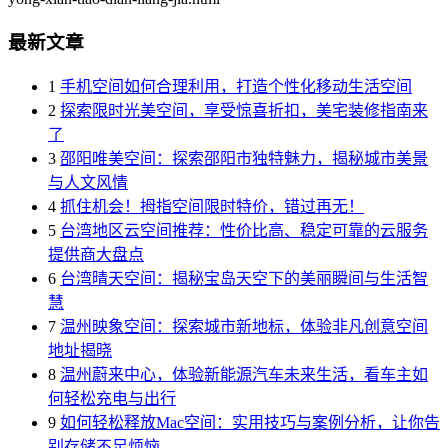
最新文章
1
手机空间如何合理利用，打造个性化移动生活空间
2
探索限时光美空间，享受惊喜折扣，美宅装修指南来
了
3
邵阳唯美空间：探索邵阳市独特魅力，揭秘城市美景
与人文风情
4
抓住机会！拇指空间限时特价，错过再无！
5
台湾地区云空间推荐：性价比高、稳定可靠的云服务
提供商大盘点
6
台湾晴天空间：揭秘宝岛天空下的美丽瞬间与生活智
慧
7
温州映象空间：探索城市新地标，体验非凡创意空间
地址揭晓
8
温州蔚来中心，体验新能源汽车未来生活，看车主如
何轻松充电与出行
9
如何轻松释放Mac空间：实用技巧与案例分析，让你告
别存储不足烦恼