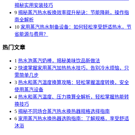
揭秘实用安装技巧
9
揭秘蒸汽热水板换效率提升秘诀：节能降耗，操作指
南全解析
10
家用蒸汽热水制备设备：如何轻松享受舒适热水，节
省能源与费用？
热门文章
1
热水泡蒸汽奶棒，揭秘美味饮品新做法
2
快速掌握家用蒸汽加热热水技巧，告别冷水烦恼，只
需简单几步
3
热水和蒸汽温度换算攻略：轻松掌握温度转换，安全
使用蒸汽设备
4
热水和蒸汽温度、压力换算全解析，轻松掌握热能转
换技巧
5
揭秘不同场合蒸汽热水换热器规格选择指南
6
家用蒸汽热水换热器选购指南：了解规格，享受舒适
沐浴