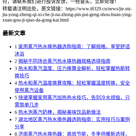
符，请联系我们进行投诉反馈，一经查实，立即处理！
转载请注明出处，原文链接：https://www.i8329.cn/news/jie-mi-
jia-yong-zheng-qi-xi-che-ji-na-zhong-pin-pai-geng-shou-huan-ying-
xuan-gou-ji-qiao-da-gong-kai.html
最新文章
1
家用蒸汽热水换热器选购指南：了解规格，享受舒适
沐浴
2
揭秘不同场合蒸汽热水换热器规格选择指南
3
热水和蒸汽温度、压力换算全解析，轻松掌握热能转
换技巧
4
热水和蒸汽温度换算攻略：轻松掌握温度转换，安全
使用蒸汽设备
5
快速掌握家用蒸汽加热热水技巧，告别冷水烦恼，只
需简单几步
6
热水泡蒸汽奶棒，揭秘美味饮品新做法
7
湖北地区蒸汽热水换热器选购指南：实用技巧与案例
分享
8
济南蒸汽热水换热器：高效节能，冬季供暖新选择，