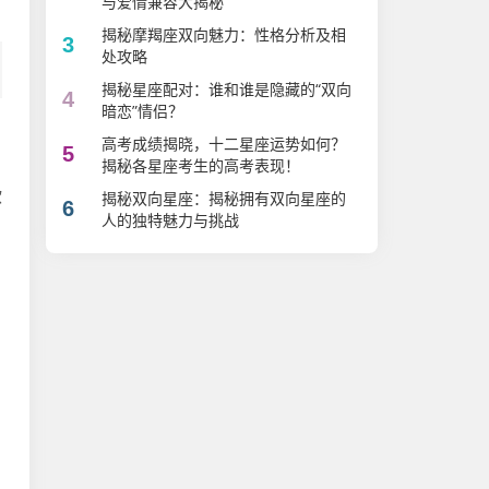
与爱情兼容大揭秘
揭秘摩羯座双向魅力：性格分析及相
3
处攻略
揭秘星座配对：谁和谁是隐藏的“双向
4
暗恋”情侣？
高考成绩揭晓，十二星座运势如何？
5
揭秘各星座考生的高考表现！
欲
揭秘双向星座：揭秘拥有双向星座的
6
人的独特魅力与挑战