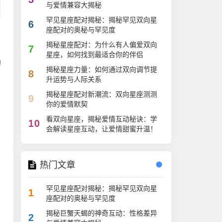
与爱情兼容大揭秘
罕见星座配对揭秘：揭秘罕见双向星
6
座配对的奥秘与罕见度
揭秘星座配对：为什么有人偏爱双向
7
星座，如何找到最适合你的伴侣
的
揭秘星座力量：如何通过双向调节提
8
升运势与人际关系
揭秘星座配对新潮流：双向星座测测
9
你的爱情默契
看双向星座，揭秘爱情互动秘诀：学
10
会解读星座互动，让爱情甜蜜升温！
热门文章
罕见星座配对揭秘：揭秘罕见双向星
1
座配对的奥秘与罕见度
揭秘巨蟹天蝎的神奇互动：性格差异
2