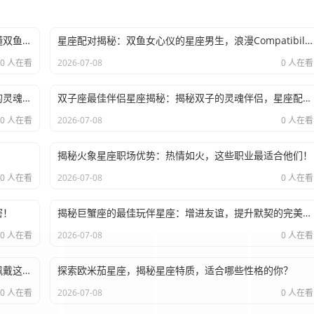
双鱼女的爱情指南：揭秘星座配对，哪个星座男最懂双鱼柔情
星座配对揭秘：双鱼女心仪的星座男生，浪漫Compatibility指南
0 人在看
2026-07-08
0 人在看
揭秘双子座最佳伴侣：揭秘星座配对秘诀，找到你的灵魂伴侣
双子座最佳伴侣星座揭秘：揭秘双子的灵魂伴侣，星座配对指南！
0 人在看
2026-07-08
0 人在看
揭秘火象星座职场优势：热情如火，这些职业最适合他们！
0 人在看
2026-07-08
0 人在看
密！
揭秘巨蟹座的最佳玩伴星座：增进友谊，提升默契的完美组合！
0 人在看
2026-07-08
0 人在看
揭秘星座欧米茄的秘密：哪些性格特质的人最适合佩戴这款星座手表
探索欧米茄星座，揭秘星座特质，适合哪些性格的你？
0 人在看
2026-07-08
0 人在看