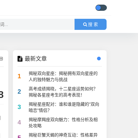
搜 索
最新文章
揭秘双向星座：揭秘拥有双向星座的
1
人的独特魅力与挑战
高考成绩揭晓，十二星座运势如何？
2
8
揭秘各星座考生的高考表现！
揭秘星座配对：谁和谁是隐藏的“双向
3
暗恋”情侣？
们
揭秘摩羯座双向魅力：性格分析及相
4
处攻略
揭秘巨蟹天蝎的神奇互动：性格差异
5