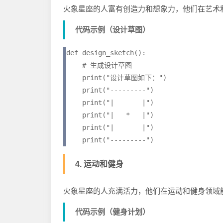
火象星座的人富有创造力和想象力，他们在艺术
代码示例（设计草图）
def design_sketch():

    # 生成设计草图

    print("设计草图如下：")

    print("---------")

    print("|       |")

    print("|   *   |")

    print("|       |")

4. 运动和健身
火象星座的人充满活力，他们在运动和健身领域
代码示例（健身计划）