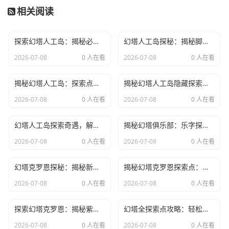
提升角色
：在探险过程中，不断提升角色的能力是非常
相关阅读
重要的。可以通过升级、装备强化等方式提升战斗力。
组队合作
：人工岛上的许多挑战都需要玩家组队合作才
探索幻塔人工岛：揭秘必踩的隐藏秘境与趣味探索点
幻塔人工岛探秘：揭秘脚下神秘世界，揭秘探险者的足迹与奇遇
能完成。找到合适的队友，共同努力，才能顺利通关。
2026-07-08
0 人在看
2026-07-08
0 人在看
人工岛背后的故事
揭秘幻塔人工岛：探索点车攻略，新手玩家必看！如何轻松驾驭车辆，畅游奇幻世界
揭秘幻塔人工岛隐藏探索点，轻松解锁神秘密码攻略全解析
2026-07-08
0 人在看
2026-07-08
0 人在看
人工岛的设计灵感来源于世界各地著名的景点，如意大利的
佛罗伦萨、巴黎的埃菲尔铁塔等。每个地标都有其独特的背
幻塔人工岛探索奇遇，解锁隐藏美景图片大揭秘
揭秘幻塔俱乐部：乐字探索点带你畅游虚拟世界奥秘
景故事，玩家在探险过程中可以逐渐揭开这些故事的真相。
2026-07-08
0 人在看
2026-07-08
0 人在看
总结
幻塔克罗恩探秘：揭秘新手玩家必知的五大攻略技巧
揭秘幻塔克罗恩探索点：地图攻略与隐藏宝藏指南
幻塔人工岛是一个充满神秘和挑战的地方，它不仅为玩家提
2026-07-08
0 人在看
2026-07-08
0 人在看
供了一个探险的平台，更是一个可以领略不同文化、体验不
探索幻塔克罗恩：揭秘紫花探索点的神秘之旅
幻塔全探索点攻略：轻松解锁隐藏秘境，新手玩家也能轻松掌握！
同冒险的地方。希望以上的攻略能帮助大家在游戏中畅游无
阻，享受游戏带来的乐趣。
2026-07-08
0 人在看
2026-07-08
0 人在看