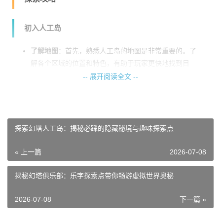
初入人工岛
了解地图
：首先，熟悉人工岛的地图是非常重要的。了
解各个区域的位置和特色，有助于玩家更快地找到目
标。
-- 展开阅读全文 --
准备装备
：进入人工岛探险前，确保自己的装备齐全，
如足够的药品、食物和防护装备。
深入探险
探索幻塔人工岛：揭秘必踩的隐藏秘境与趣味探索点
寻找线索
：在人工岛上，玩家可以通过完成任务或与NP
« 上一篇
2026-07-08
C对话来获取线索，从而解锁更多秘密。
挑战副本
：人工岛上有许多副本，玩家可以组队挑战，
揭秘幻塔俱乐部：乐字探索点带你畅游虚拟世界奥秘
获取丰厚的奖励。
2026-07-08
下一篇 »
高级攻略