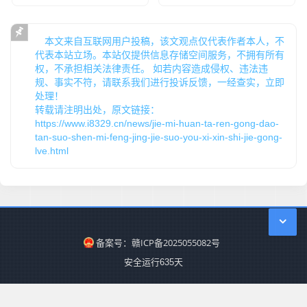
本文来自互联网用户投稿，该文观点仅代表作者本人，不
代表本站立场。本站仅提供信息存储空间服务，不拥有所有
权，不承担相关法律责任。 如若内容造成侵权、违法违
规、事实不符，请联系我们进行投诉反馈，一经查实，立即
处理！
转载请注明出处，原文链接：
https://www.i8329.cn/news/jie-mi-huan-ta-ren-gong-dao-
tan-suo-shen-mi-feng-jing-jie-suo-you-xi-xin-shi-jie-gong-
lve.html
备案号：赣ICP备2025055082号
安全运行
635
天