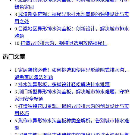
绿色家园
8
武汉街头奇观：揭秘异形排水沟盖板的独特设计与实
用之处
9
吕梁地区异形排水沟盖板：创新设计，解决城市排水
难题
10
打造异形排水沟，钢模具选用攻略揭秘！
热门文章
1
家居装修必看！如何挑选和使用异形缝隙式排水沟，
避免家居清洁难题
2
排水沟异形板，多样设计轻松解决排水难题
3
荆门新型异形排水沟盖板，解决城市排水难题，守护
家园安全畅通
4
打造独特花园景观，揭秘异形排水沟的创意设计与实
用技巧
5
焦作市异形排水沟盖板种类全解析，告别城市排水难
题