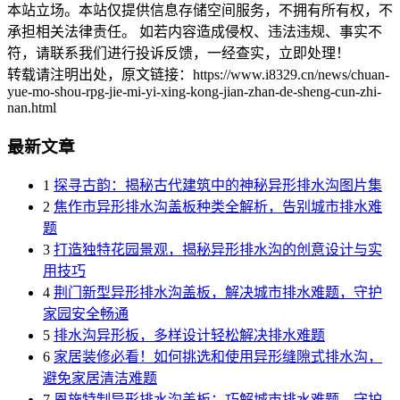
本站立场。本站仅提供信息存储空间服务，不拥有所有权，不
承担相关法律责任。 如若内容造成侵权、违法违规、事实不
符，请联系我们进行投诉反馈，一经查实，立即处理！
转载请注明出处，原文链接：https://www.i8329.cn/news/chuan-
yue-mo-shou-rpg-jie-mi-yi-xing-kong-jian-zhan-de-sheng-cun-zhi-
nan.html
最新文章
1
探寻古韵：揭秘古代建筑中的神秘异形排水沟图片集
2
焦作市异形排水沟盖板种类全解析，告别城市排水难
题
3
打造独特花园景观，揭秘异形排水沟的创意设计与实
用技巧
4
荆门新型异形排水沟盖板，解决城市排水难题，守护
家园安全畅通
5
排水沟异形板，多样设计轻松解决排水难题
6
家居装修必看！如何挑选和使用异形缝隙式排水沟，
避免家居清洁难题
7
恩施特制异形排水沟盖板：巧解城市排水难题，守护