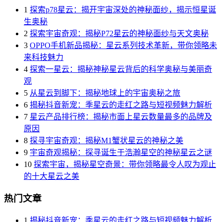
1
探索p78星云：揭开宇宙深处的神秘面纱，揭示恒星诞
生奥秘
2
探索宇宙奇观：揭秘P72星云的神秘面纱与天文奥秘
3
OPPO手机新品揭秘：星云系列技术革新，带你领略未
来科技魅力
4
探索一星云：揭秘神秘星云背后的科学奥秘与美丽奇
观
5
从星云到脚下：揭秘地球上的宇宙奥秘之旅
6
揭秘抖音新宠：季星云的走红之路与短视频魅力解析
7
星云产品排行榜：揭秘市面上星云数量最多的品牌及
原因
8
探寻宇宙奇观：揭秘M1蟹状星云的神秘之美
9
宇宙奇观揭秘：探寻诞生于浩瀚星空的神秘星云之谜
10
探索宇宙，揭秘星空奇景：带你领略最令人叹为观止
的十大星云之美
热门文章
1
揭秘抖音新宠：季星云的走红之路与短视频魅力解析